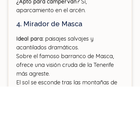
¿Apto para campervan?
Sí,
aparcamiento en el arcén.
4. Mirador de Masca
Ideal para:
paisajes salvajes y
acantilados dramáticos.
Sobre el famoso barranco de Masca,
ofrece una visión cruda de la Tenerife
más agreste.
El sol se esconde tras las montañas de
Teno, creando sombras profundas y
cielos dorados.
¿Apto para campervan?
Complicado;
carreteras estrechas y poco
aparcamiento. Mejor ir antes de que
anochezca.