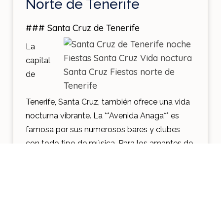
Norte de Tenerife
### Santa Cruz de Tenerife
La
capital
de
Tenerife, Santa Cruz, también ofrece una vida
nocturna vibrante. La **Avenida Anaga** es
famosa por sus numerosos bares y clubes
con todo tipo de música. Para los amantes de
los ritmos latinos, **Discoteca El Río** es un
lugar imprescindible con salsa, bachata y
merengue.
### La Laguna
La Laguna es conocida por su animada